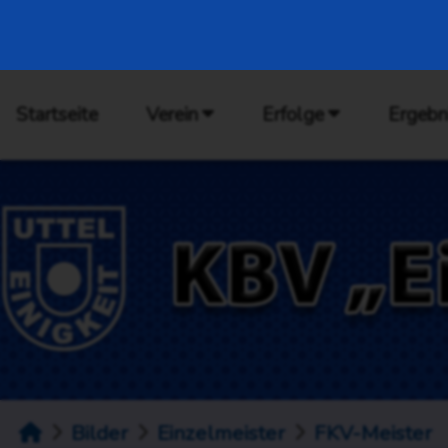
Startseite
Verein
Erfolge
Ergebn
Bilder
Einzelmeister
FKV-Meister