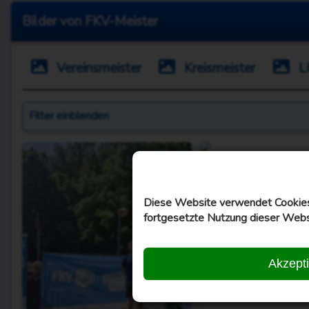
Bilder von FKV-Meister
Vereinsmeister
Kreismeister
L
Filter
einblenden
Diese Website verwendet Cookies,
fortgesetzte Nutzung dieser Webs
Akzept