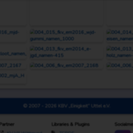
© 2007 - 2026 KBV „Einigkeit“ Uttel e.V.
Partner
Libraries & Plugins
Socialme