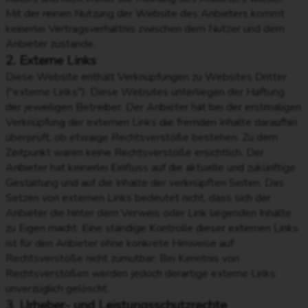
Mit der reinen Nutzung der Website des Anbieters kommt
keinerlei Vertragsverhältnis zwischen dem Nutzer und dem
Anbieter zustande.
2. Externe Links
Diese Website enthält Verknüpfungen zu Websites Dritter
("externe Links"). Diese Websites unterliegen der Haftung
der jeweiligen Betreiber. Der Anbieter hat bei der erstmaligen
Verknüpfung der externen Links die fremden Inhalte daraufhin
überprüft, ob etwaige Rechtsverstöße bestehen. Zu dem
Zeitpunkt waren keine Rechtsverstöße ersichtlich. Der
Anbieter hat keinerlei Einfluss auf die aktuelle und zukünftige
Gestaltung und auf die Inhalte der verknüpften Seiten. Das
Setzen von externen Links bedeutet nicht, dass sich der
Anbieter die hinter dem Verweis oder Link liegenden Inhalte
zu Eigen macht. Eine ständige Kontrolle dieser externen Links
ist für den Anbieter ohne konkrete Hinweise auf
Rechtsverstöße nicht zumutbar. Bei Kenntnis von
Rechtsverstößen werden jedoch derartige externe Links
unverzüglich gelöscht.
3. Urheber- und Leistungsschutzrechte