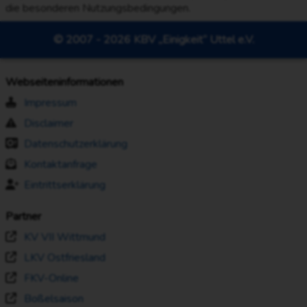
die besonderen Nutzungsbedingungen.
© 2007 - 2026 KBV „Einigkeit“ Uttel e.V.
Webseiteninformationen
Impressum
Disclaimer
Datenschutzerklärung
Kontaktanfrage
Eintrittserklärung
Partner
KV VII Wittmund
LKV Ostfriesland
FKV-Online
Boßelsaison