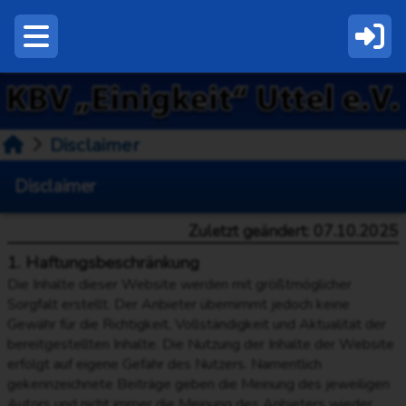
Disclaimer
Disclaimer
Zuletzt geändert: 07.10.2025
1. Haftungsbeschränkung
Die Inhalte dieser Website werden mit größtmöglicher
Sorgfalt erstellt. Der Anbieter übernimmt jedoch keine
Gewähr für die Richtigkeit, Vollständigkeit und Aktualität der
bereitgestellten Inhalte. Die Nutzung der Inhalte der Website
erfolgt auf eigene Gefahr des Nutzers. Namentlich
gekennzeichnete Beiträge geben die Meinung des jeweiligen
Autors und nicht immer die Meinung des Anbieters wieder.