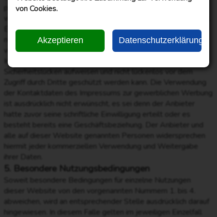
personenbezogenen Daten, sondern sind anonymisiert. Sie
von Cookies.
werden ausschließlich zu statistischen Zwecken ausgewertet.
Eine Weitergabe an Dritte, zu kommerziellen oder
nichtkommerziellen Zwecken, findet nicht statt. Der Anbieter
Akzeptieren
Datenschutzerklärung
weist ausdrücklich darauf hin, dass die Datenübertragung im
Internet (z.B. bei der Kommunikation per E-Mail)
Sicherheitslücken aufweisen und nicht lückenlos vor dem
Zugriff durch Dritte geschützt werden kann. Die Verwendung
der Kontaktdaten des Impressums zur gewerblichen Werbung
ist ausdrücklich nicht erwünscht, es sei denn der Anbieter
hatte zuvor seine schriftliche Einwilligung erteilt oder es
besteht bereits eine Geschäftsbeziehung. Der Anbieter und
alle auf dieser Website genannten Personen widersprechen
hiermit jeder kommerziellen Verwendung und Weitergabe
ihrer Daten.
5. Besondere Nutzungsbedingungen
Soweit besondere Bedingungen für einzelne Nutzungen
dieser Website von den vorgenannten Nummern 1. bis 4.
abweichen, wird an entsprechender Stelle ausdrücklich darauf
hingewiesen. In diesem Falle gelten im jeweiligen Einzelfall