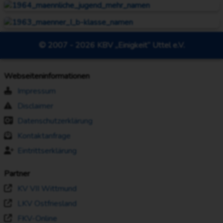
© 2007 - 2026 KBV „Einigkeit“ Uttel e.V.
Webseiteninformationen
Impressum
Disclaimer
Datenschutzerklärung
Kontaktanfrage
Eintrittserklärung
Partner
KV VII Wittmund
LKV Ostfriesland
FKV-Online