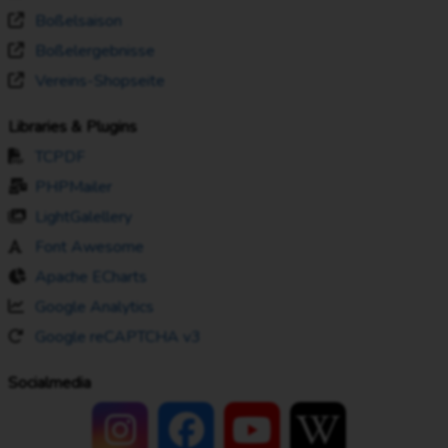
Boßelsaison
Boßelergebnisse
Vereins-Shopseite
Libraries & Plugins
TCPDF
PHPMailer
LightGalellery
Font Awesome
Apache ECharts
Google Analytics
Google reCAPTCHA v3
Socialmedia