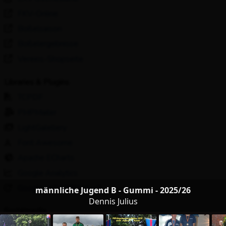
FKV-Online
Boßelsaison
Boßelergebnisse
Vereins-Shopseite
Libraries & Plugins
TCPDF
PHPMailer
LightGalellery
Font Awesome
Apache ECharts
Google Analytics
Google reCAPTCHA v3
männliche Jugend B - Gummi - 2025/26
Dennis Julius
Socialmedia