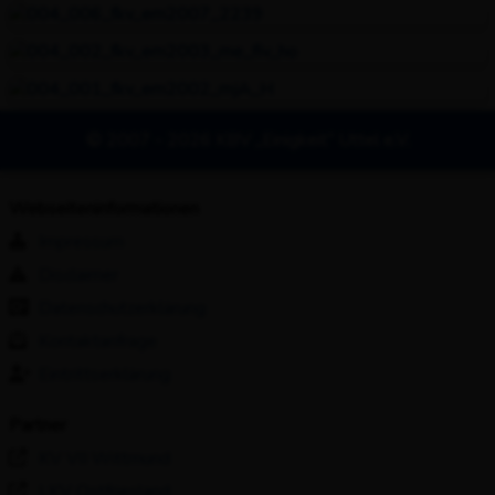
© 2007 - 2026 KBV „Einigkeit“ Uttel e.V.
Webseiteninformationen
Impressum
Disclaimer
Datenschutzerklärung
Kontaktanfrage
Eintrittserklärung
Partner
KV VII Wittmund
LKV Ostfriesland