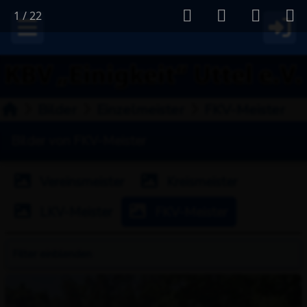
1
/
22
Bilder
Einzelmeister
FKV-Meister
Bilder von FKV-Meister
Vereinsmeister
Kreismeister
LKV-Meister
FKV-Meister
Filter
einblenden