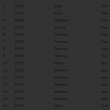
2
2014
Arno
Thiel
3
2002
Arno
Thiel
4
1986
Manfred
Schm
5
1978
Suntke
Reen
6
1997
Therese
Merk
7
2003
Therese
Merk
8
1992
Therese
Merk
9
1998
Therese
Merk
10
2019
Niklas
Jans
11
1995
Johanne
Jans
12
1993
Johanne
Jans
13
1990
Johanne
Jans
14
1994
Johanne
Jans
15
1991
Johanne
Jans
16
2015
Mirco
Gude