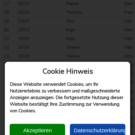
17
2015
Rainer
Gent
18
2025
Thomas
Fran
19
2007
Teo
Faß
20
1993
Ingo
Fähn
21
1992
Ingo
Fähn
22
2025
Deeke
Fabri
23
2019
Hanna
Eilts
24
2019
Fenja
Eilts
Cookie Hinweis
25
2024
Fenja
Eilts
26
2016
Hanna
Eilts
Diese Website verwendet Cookies, um Ihr
Nutzererlebnis zu verbessern und maßgeschneiderte
27
2015
Fenja
Eilts
Anzeigen anzuzeigen. Die fortgesetzte Nutzung dieser
28
2013
Hanna
Eilts
Website bestätigt Ihre Zustimmung zur Verwendung
29
2018
Fenja
Eilts
von Cookies.
30
2014
Hanna
Eilts
31
1993
Ottilde
Dor
Akzeptieren
Datenschutzerklärung
32
1989
Adele
Dirks