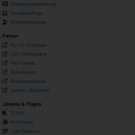
Datenschutzerklärung
Kontaktanfrage
Eintrittserklärung
Partner
KV VII Wittmund
LKV Ostfriesland
FKV-Online
Boßelsaison
Boßelergebnisse
Vereins-Shopseite
Libraries & Plugins
TCPDF
PHPMailer
LightGalellery