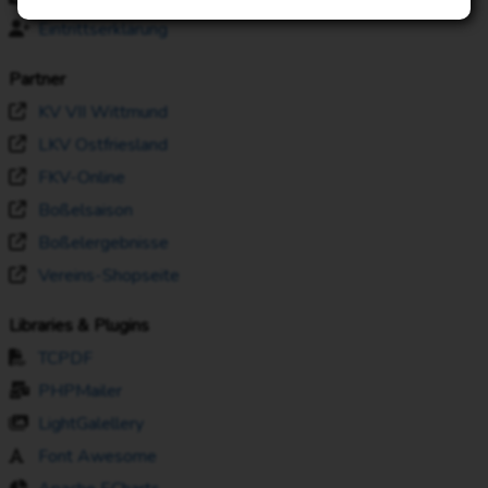
Eintrittserklärung
Partner
KV VII Wittmund
LKV Ostfriesland
FKV-Online
Boßelsaison
Boßelergebnisse
Vereins-Shopseite
Libraries & Plugins
TCPDF
PHPMailer
LightGalellery
Font Awesome