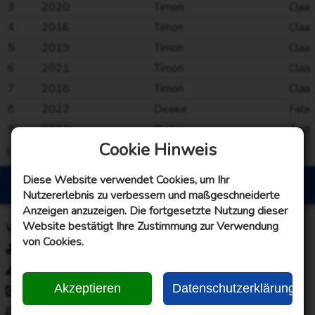
3
2020
Timon
Claa
4
2016
Timon
Claa
5
2019
Timon
Claa
6
2021
Timon
Claa
7
2018
Timon
Claa
8
2022
Deeke
Fabri
9
2021
Rieke
Andr
Cookie Hinweis
9
von
9
Einträge
Alle Einträge geladen
Diese Website verwendet Cookies, um Ihr
© 2007 - 2026 KBV „Einigkeit“ Uttel e.V.
Nutzererlebnis zu verbessern und maßgeschneiderte
Anzeigen anzuzeigen. Die fortgesetzte Nutzung dieser
Website bestätigt Ihre Zustimmung zur Verwendung
Webseiteninformationen
von Cookies.
Impressum
Disclaimer
Akzeptieren
Datenschutzerklärung
Datenschutzerklärung
Kontaktanfrage