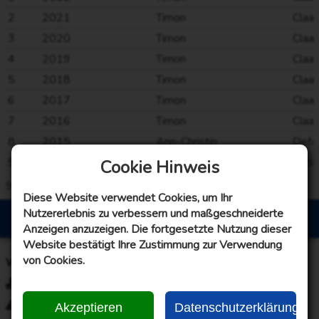
2
2021
Timon
Claa
3
2020
Timon
Claa
4
2019
Timon
Claa
5
2018
Timon
Claa
6
2017
Timon
Claa
7
2016
Timon
Claa
8
2015
Ann-Christin
Defa
9
2014
Hanna
Eilts
Cookie Hinweis
9
von
9
Einträge
Alle Einträge geladen
Diese Website verwendet Cookies, um Ihr
Nutzererlebnis zu verbessern und maßgeschneiderte
© 2007 - 2026 KBV „Einigkeit“ Uttel e.V.
Anzeigen anzuzeigen. Die fortgesetzte Nutzung dieser
Website bestätigt Ihre Zustimmung zur Verwendung
von Cookies.
Webseiteninformationen
Impressum
Disclaimer
Akzeptieren
Datenschutzerklärung