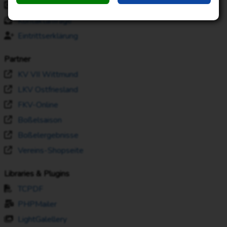
Datenschutzerklärung
Kontaktanfrage
Eintrittserklärung
Partner
KV VII Wittmund
LKV Ostfriesland
FKV-Online
Boßelsaison
Boßelergebnisse
Vereins-Shopseite
Libraries & Plugins
TCPDF
PHPMailer
LightGalellery