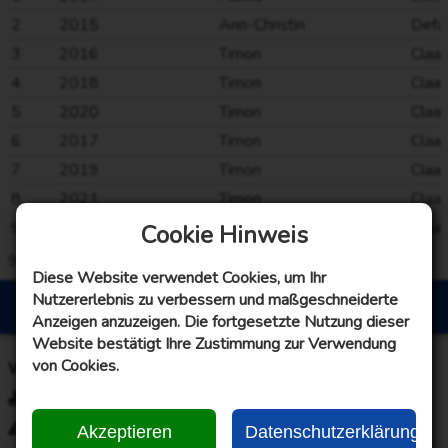
2
2015
Ann-Christin
Defa
3
2016
Timon
Claa
4
2018
Timon
Claa
5
2020
Timon
Claa
6
2017
Timon
Claa
7
2019
Timon
Claa
8
2021
Timon
Claa
9
2022
Timon
Claa
Cookie Hinweis
9
von
9
Einträge
Alle Einträge geladen
Diese Website verwendet Cookies, um Ihr
Nutzererlebnis zu verbessern und maßgeschneiderte
© 2007 - 2026 KBV „Einigkeit“ Uttel e.V.
Anzeigen anzuzeigen. Die fortgesetzte Nutzung dieser
Website bestätigt Ihre Zustimmung zur Verwendung
von Cookies.
Webseiteninformationen
Impressum
Disclaimer
Akzeptieren
Datenschutzerklärung