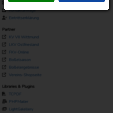
Datenschutzerklärung
Kontaktanfrage
Eintrittserklärung
Partner
KV VII Wittmund
LKV Ostfriesland
FKV-Online
Boßelsaison
Boßelergebnisse
Vereins-Shopseite
Libraries & Plugins
TCPDF
PHPMailer
LightGalellery