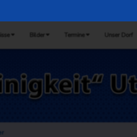
isse
Bilder
Termine
Unser Dorf
er