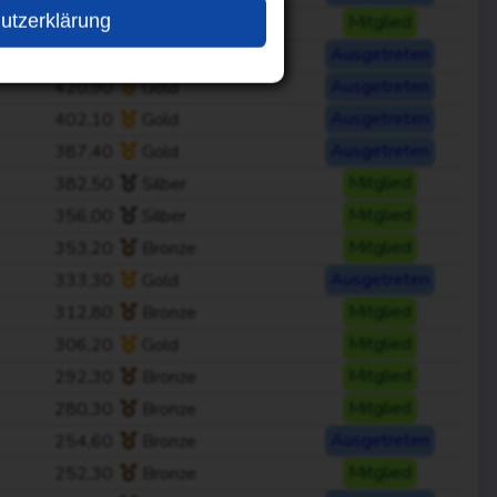
utzerklärung
427,80
Silber
Mitglied
427,60
Gold
Ausgetreten
420,90
Gold
Ausgetreten
402,10
Gold
Ausgetreten
387,40
Gold
Ausgetreten
382,50
Silber
Mitglied
356,00
Silber
Mitglied
353,20
Bronze
Mitglied
333,30
Gold
Ausgetreten
312,80
Bronze
Mitglied
306,20
Gold
Mitglied
292,30
Bronze
Mitglied
280,30
Bronze
Mitglied
254,60
Bronze
Ausgetreten
252,30
Bronze
Mitglied