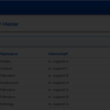
-Meister
Nachname
Mannschaft
Müller
m. Jugend A
Oetken
m. Jugend C
Fähnders
m. Jugend B
Andreesen
m. Jugend A
Fähnders
m. Jugend A
Fähnders
m. Jugend B
Schmiga
m. Jugend A