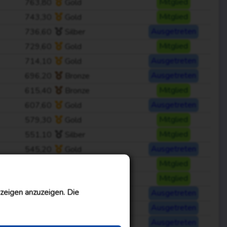
763,80
Gold
Mitglied
743,30
Gold
Mitglied
736,60
Silber
Ausgetreten
729,60
Gold
Mitglied
714,10
Gold
Ausgetreten
696,20
Bronze
Ausgetreten
615,40
Bronze
Mitglied
607,60
Gold
Ausgetreten
579,30
Gold
Mitglied
551,10
Silber
Mitglied
545,20
Gold
Ausgetreten
505,50
Bronze
Mitglied
493,40
Silber
Mitglied
zeigen anzuzeigen. Die
475,10
Gold
Ausgetreten
435,70
Bronze
Ausgetreten
428,65
Bronze
Ausgetreten