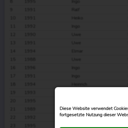
8
1995
Ingo
9
1991
Ralf
10
1991
Heiko
11
1992
Ingo
12
1990
Uwe
13
1991
Uwe
14
1994
Elmar
15
1988
Uwe
16
1996
Ingo
17
1991
Ingo
18
1994
Heinrich
19
1993
Elmar
20
1995
Elmar
Diese Website verwendet Cookies,
21
1989
Uwe
fortgesetzte Nutzung dieser Webs
22
1992
Stephan
23
1995
Stephan