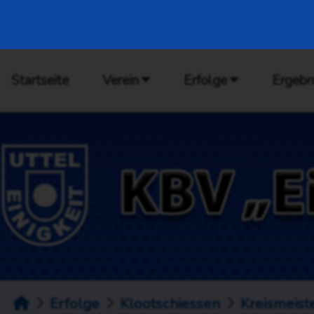
Startseite
Verein
Erfolge
Ergebn
Erfolge
Klootschiessen
Kreismeist