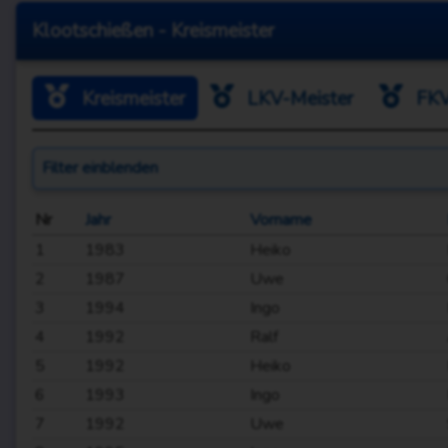
Klootschießen - Kreismeister
Kreismeister
LKV-Meister
FKV
Filter
einblenden
Nr
Jahr
Vorname
1
1983
Heiko
2
1987
Uwe
3
1994
Ingo
4
1992
Ralf
5
1992
Heiko
6
1993
Ingo
7
1992
Uwe