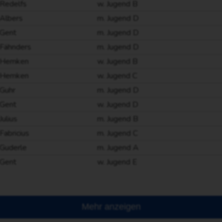
Redelfs
w. Jugend B
Albers
m. Jugend D
Gent
m. Jugend D
Fähnders
m. Jugend D
Hemken
w. Jugend B
Hemken
w. Jugend C
Guhr
m. Jugend D
Gent
w. Jugend D
Julius
m. Jugend B
Fabricius
m. Jugend C
Guderle
m. Jugend A
Gent
w. Jugend E
Mehr anzeigen