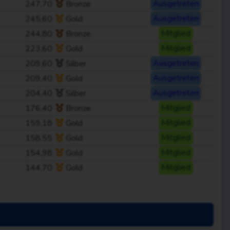
247,70
Bronze
Ausgetreten
245,60
Gold
Ausgetreten
244,80
Bronze
Mitglied
223,60
Gold
Mitglied
209,60
Silber
Ausgetreten
209,40
Gold
Ausgetreten
204,40
Silber
Ausgetreten
176,40
Bronze
Mitglied
159,18
Gold
Mitglied
158,55
Gold
Mitglied
154,98
Gold
Mitglied
144,70
Gold
Mitglied