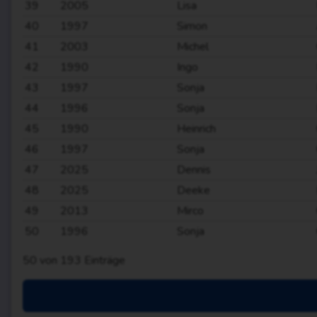
39
2005
Lisa
40
1997
Simon
41
2003
Michel
42
1990
Ingo
43
1997
Sonja
44
1996
Sonja
45
1990
Heinrich
46
1997
Sonja
47
2025
Dennis
48
2025
Deeke
49
2013
Mirco
50
1996
Sonja
50
von
193
Einträge