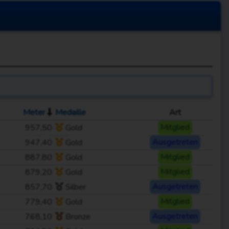
Meter
Medaille
Art
957,50
Gold
Mitglied
947,40
Gold
Ausgetreten
887,80
Gold
Mitglied
879,20
Gold
Mitglied
857,70
Silber
Ausgetreten
779,40
Gold
Mitglied
768,10
Bronze
Ausgetreten