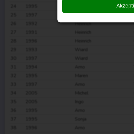
Akzept
24
1995
Wiard
25
1997
Heinrich
26
1992
Heinrich
27
1991
Heinrich
28
1996
Heinrich
29
1993
Wiard
30
1997
Wiard
31
1994
Arno
32
1995
Maren
33
1997
Arno
34
2005
Michel
35
2005
Ingo
36
1995
Arno
37
1995
Sonja
38
1996
Arno