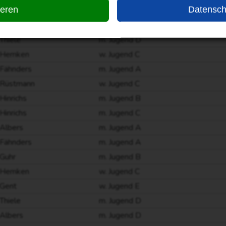
ieren
Datensch
Fähnders
m. Jugend B
Guhr
m. Jugend C
Thiele
m. Jugend D
Hemken
w. Jugend C
Fähnders
m. Jugend A
Rüstmann
w. Jugend C
Hinrichs
m. Jugend B
Hinrichs
m. Jugend C
Albers
m. Jugend A
Fähnders
m. Jugend A
Guhr
m. Jugend B
Hemken
w. Jugend C
Gent
w. Jugend E
Thiele
m. Jugend D
Albers
m. Jugend D