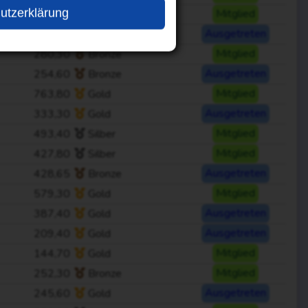
utzerklärung
887,80
Gold
Mitglied
545,20
Gold
Ausgetreten
280,30
Bronze
Mitglied
254,60
Bronze
Ausgetreten
763,80
Gold
Mitglied
333,30
Gold
Ausgetreten
493,40
Silber
Mitglied
427,80
Silber
Mitglied
428,65
Bronze
Ausgetreten
579,30
Gold
Mitglied
387,40
Gold
Ausgetreten
209,40
Gold
Ausgetreten
144,70
Gold
Mitglied
252,30
Bronze
Mitglied
245,60
Gold
Ausgetreten