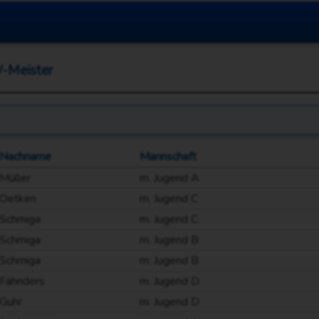
-Meister
Nachname
Mannschaft
Müller
m. Jugend A
Oetken
m. Jugend C
Schmiga
m. Jugend C
Schmiga
m. Jugend B
Schmiga
m. Jugend B
Fähnders
m. Jugend D
Guhr
m. Jugend D