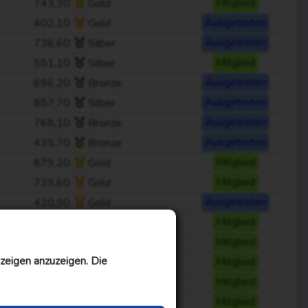
743,30
Gold
Mitglied
402,10
Gold
Ausgetreten
736,60
Silber
Ausgetreten
551,10
Silber
Mitglied
696,20
Bronze
Ausgetreten
857,70
Silber
Ausgetreten
768,10
Bronze
Ausgetreten
435,70
Bronze
Ausgetreten
879,20
Gold
Mitglied
729,60
Gold
Mitglied
420,90
Gold
Ausgetreten
505,50
Bronze
Mitglied
382,50
Silber
Mitglied
zeigen anzuzeigen. Die
779,40
Gold
Mitglied
353,20
Bronze
Mitglied
615,40
Bronze
Mitglied