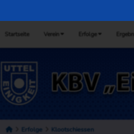
Startseite
Verein
Erfolge
Ergebn
Erfolge
Klootschiessen