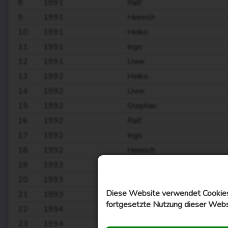
8
1991
Ralf
9
1991
Heinrich
10
1991
Heiko
11
1991
Ingo
12
1991
Uwe
13
1992
Heiko
14
1992
Uwe
15
1992
Stephan
16
1992
Ralf
17
1992
Ingo
18
1992
Heinrich
19
1993
Elmar
20
1993
Wiard
Diese Website verwendet Cookies,
21
1993
Ingo
fortgesetzte Nutzung dieser Webs
22
1994
Arno
23
1994
Elmar