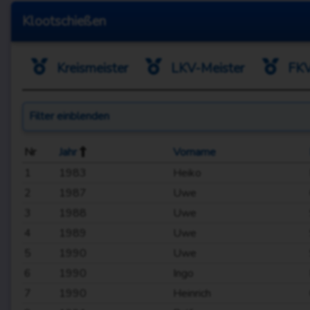
Klootschießen
Kreismeister
LKV-Meister
FKV
Filter
einblenden
Nr
Jahr
Vorname
1
1983
Heiko
2
1987
Uwe
3
1988
Uwe
4
1989
Uwe
5
1990
Uwe
6
1990
Ingo
7
1990
Heinrich