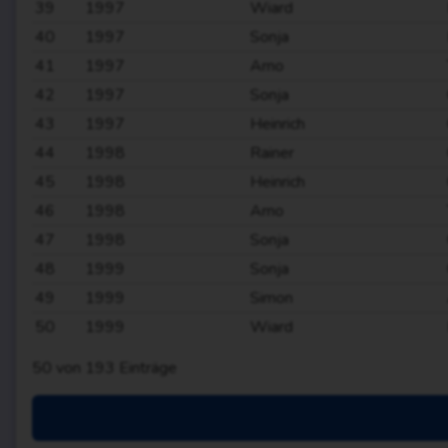
39
1997
Wiard
40
1997
Sonja
41
1997
Arno
42
1997
Sonja
43
1997
Heinrich
44
1998
Rainer
45
1998
Heinrich
46
1998
Arno
47
1998
Sonja
48
1999
Sonja
49
1999
Simon
50
1999
Wiard
50
von
193
Einträge