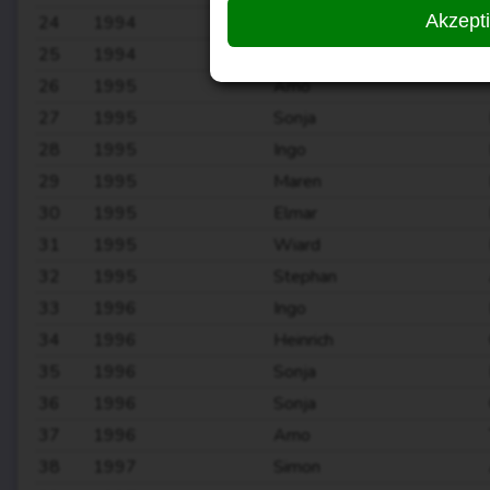
Akzept
24
1994
Ingo
25
1994
Heinrich
26
1995
Arno
27
1995
Sonja
28
1995
Ingo
29
1995
Maren
30
1995
Elmar
31
1995
Wiard
32
1995
Stephan
33
1996
Ingo
34
1996
Heinrich
35
1996
Sonja
36
1996
Sonja
37
1996
Arno
38
1997
Simon