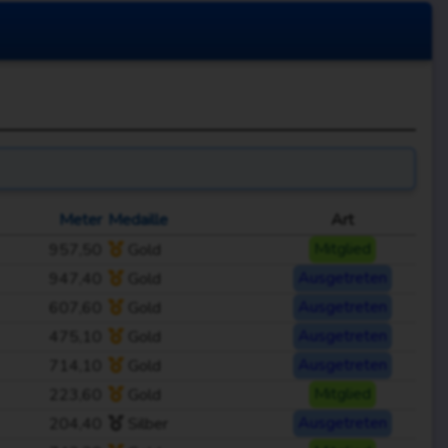
Meter
Medaille
Art
957,50
Gold
Mitglied
947,40
Gold
Ausgetreten
607,60
Gold
Ausgetreten
475,10
Gold
Ausgetreten
714,10
Gold
Ausgetreten
223,60
Gold
Mitglied
204,40
Silber
Ausgetreten