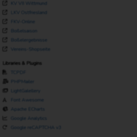
KV VII Wittmund
LKV Ostfriesland
FKV-Online
Boßelsaison
Boßelergebnisse
Vereins-Shopseite
Libraries & Plugins
TCPDF
PHPMailer
LightGalellery
Font Awesome
Apache ECharts
Google Analytics
Google reCAPTCHA v3