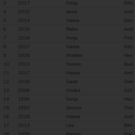
3
2017
Fenja
Eilts
4
2019
Janna
Andr
5
2014
Hanna
Eilts
6
2019
Rieke
Andr
7
2018
Fenja
Potin
8
2017
Hanna
Eilts
9
2005
Wiebke
Hinri
10
2013
Yvonne
Busk
11
2017
Marina
Andr
12
2016
Sarah
Diek
13
2006
Annika
Götz
14
1996
Sonja
Hem
15
1992
Simone
Trom
16
2018
Marina
Andr
17
2013
Lea
Behr
18
2000
Kerstin
Freri