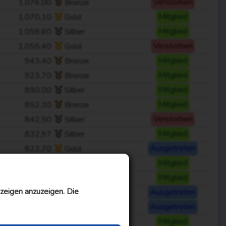
1.076,00
Bronze
Verstorben
1.070,10
Gold
Mitglied
1.059,60
Silber
Mitglied
1.055,40
Gold
Verstorben
943,40
Bronze
Mitglied
923,70
Bronze
Mitglied
890,00
Silber
Mitglied
852,30
Bronze
Mitglied
842,50
Silber
Verstorben
832,97
Silber
Mitglied
823,70
Gold
Ausgetreten
823,27
Gold
Mitglied
819,63
Bronze
Mitglied
zeigen anzuzeigen. Die
812,70
Gold
Ausgetreten
799,77
Silber
Ausgetreten
779,02
Silber
Mitglied