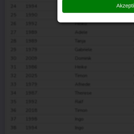
Akzept
24
1994
Heiko
25
1990
Emma
26
1992
Heiko
27
1989
Adele
28
1989
Tanja
29
1979
Gabriele
30
2009
Dominik
31
1986
Heike
32
2025
Timon
33
1979
Afriede
34
1987
Therese
35
1992
Ralf
36
2018
Timon
37
1998
Ingo
38
1994
Ingo