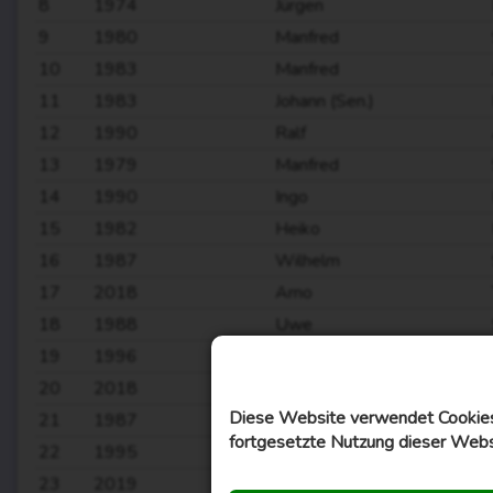
8
1974
Jürgen
9
1980
Manfred
10
1983
Manfred
11
1983
Johann (Sen.)
12
1990
Ralf
13
1979
Manfred
14
1990
Ingo
15
1982
Heiko
16
1987
Wilhelm
17
2018
Arno
18
1988
Uwe
19
1996
Ingo
20
2018
Steffen
Diese Website verwendet Cookies,
21
1987
Uwe
fortgesetzte Nutzung dieser Webs
22
1995
Heiko
23
2019
Mirco