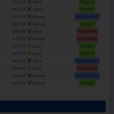
701,03
Silber
Mitglied
699,67
Silber
Mitglied
694,52
Bronze
Ausgetreten
683,28
Bronze
Mitglied
680,90
Silber
Verstorben
678,00
Bronze
Verstorben
673,38
Gold
Mitglied
669,57
Gold
Mitglied
669,57
Silber
Ausgetreten
668,90
Gold
Verstorben
659,07
Bronze
Ausgetreten
653,77
Bronze
Mitglied