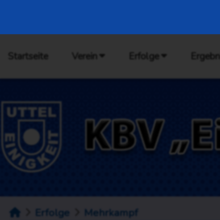
Startseite
Verein
Erfolge
Ergebn
Erfolge
Mehrkampf