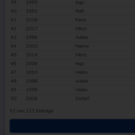
39
1995
Ingo
40
1991
Ralf
41
2018
Keno
42
2017
Mirco
43
1986
Adele
44
2003
Nanno
45
2014
Mirco
46
2006
Ingo
47
1993
Heiko
48
1988
Adele
49
1998
Heiko
50
2006
Detlef
51
von
213
Einträge