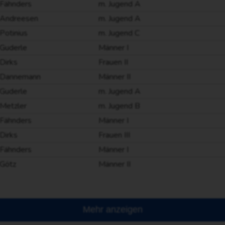
Fähnders
m. Jugend A
Andreesen
m. Jugend A
Potinius
m. Jugend C
Guderle
Männer I
Dirks
Frauen II
Dannemann
Männer II
Guderle
m. Jugend A
Metzler
m. Jugend B
Fähnders
Männer I
Dirks
Frauen III
Fähnders
Männer I
Götz
Männer II
Mehr anzeigen