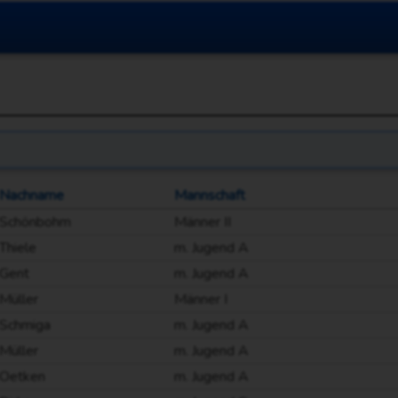
Nachname
Mannschaft
Schönbohm
Männer II
Thiele
m. Jugend A
Gent
m. Jugend A
Müller
Männer I
Schmiga
m. Jugend A
Müller
m. Jugend A
Oetken
m. Jugend A