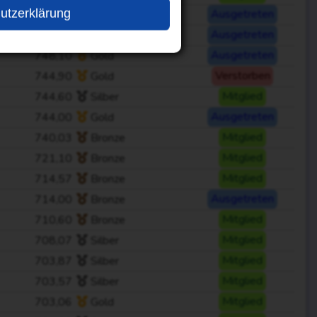
utzerklärung
763,93
Bronze
Ausgetreten
754,00
Bronze
Ausgetreten
748,10
Gold
Ausgetreten
744,90
Gold
Verstorben
744,60
Silber
Mitglied
744,00
Gold
Ausgetreten
740,03
Bronze
Mitglied
721,10
Bronze
Mitglied
714,57
Bronze
Mitglied
714,00
Bronze
Ausgetreten
710,60
Bronze
Mitglied
708,07
Silber
Mitglied
703,87
Silber
Mitglied
703,57
Silber
Mitglied
703,06
Gold
Mitglied