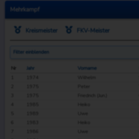
Mehrkampf
Kreismeister
FKV-Meister
Filter
einblenden
Nr
Jahr
Vorname
1
1974
Wilhelm
2
1975
Peter
3
1975
Friedrich (Jun.)
4
1985
Heiko
5
1989
Uwe
6
1983
Heiko
7
1986
Uwe