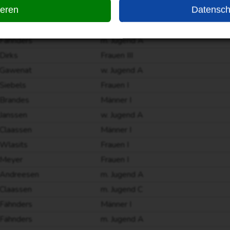
ieren
Datensch
Fähnders
Männer I
Anders
Frauen I
Fähnders
m. Jugend A
Dirks
Frauen III
Gawenat
w. Jugend A
Siebels
Frauen I
Brandes
Männer I
Janssen
w. Jugend A
Claassen
Männer I
Wlasits
Frauen I
Meyer
Frauen I
Andreesen
m. Jugend A
Claassen
m. Jugend C
Fähnders
Männer I
Fähnders
m. Jugend A