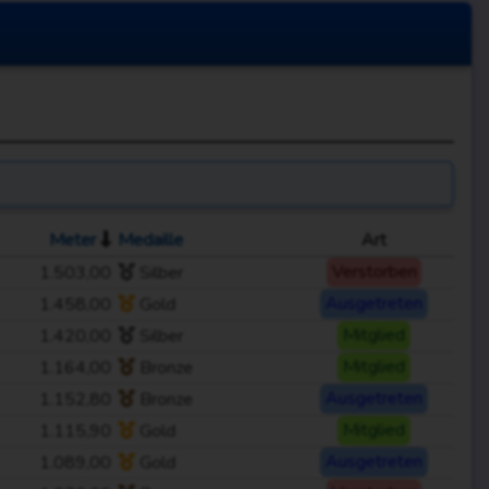
Meter
Medaille
Art
1.503,00
Silber
Verstorben
1.458,00
Gold
Ausgetreten
1.420,00
Silber
Mitglied
1.164,00
Bronze
Mitglied
1.152,80
Bronze
Ausgetreten
1.115,90
Gold
Mitglied
1.089,00
Gold
Ausgetreten