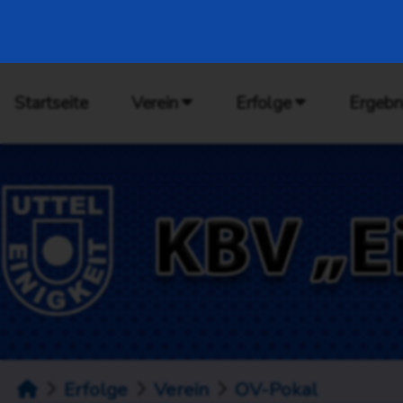
Startseite
Verein
Erfolge
Ergebn
Erfolge
Verein
OV-Pokal