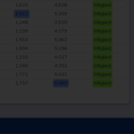
1.625
4.928
Mitglied
1.912
5.359
Mitglied
1.248
3.920
Mitglied
1.239
4.279
Mitglied
1.553
5.062
Mitglied
1.904
5.196
Mitglied
1.210
4.017
Mitglied
1.346
4.352
Mitglied
1.771
5.431
Mitglied
1.737
5.580
Mitglied