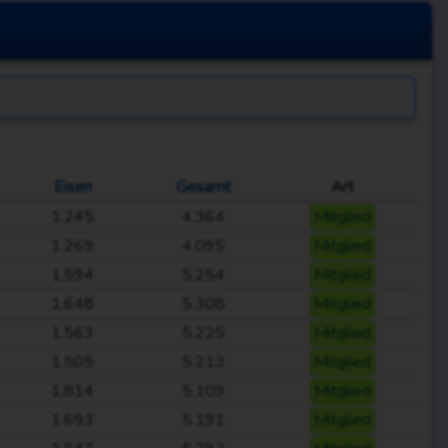
Eisen
Gesamt
Art
1.245
4.364
Mitglied
1.269
4.095
Mitglied
1.594
5.254
Mitglied
1.648
5.308
Mitglied
1.563
5.225
Mitglied
1.505
5.213
Mitglied
1.814
5.109
Mitglied
1.693
5.191
Mitglied