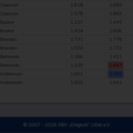
Claassen
1.618
1.685
Claassen
1.578
1.869
Busker
1.227
1.445
Busker
1.434
1.606
Brandes
1.731
1.778
Brandes
1.520
1.772
Behrends
1.386
1.421
Behrends
1.339
1.667
Andreesen
1.601
2.059
Andreesen
1.902
1.941
© 2007 - 2026 KBV „Einigkeit“ Uttel e.V.