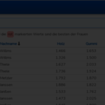
 die
rot
markierten Werte sind die besten der Frauen
Nachname
Holz
Gummi
Willms
1.466
1.653
Willms
1.326
1.500
Thiele
1.627
2.033
Thiele
1.736
1.924
Metzler
1.792
1.870
Janssen
1.886
1.822
Janßen
1.533
1.762
Janssen
1.473
2.025