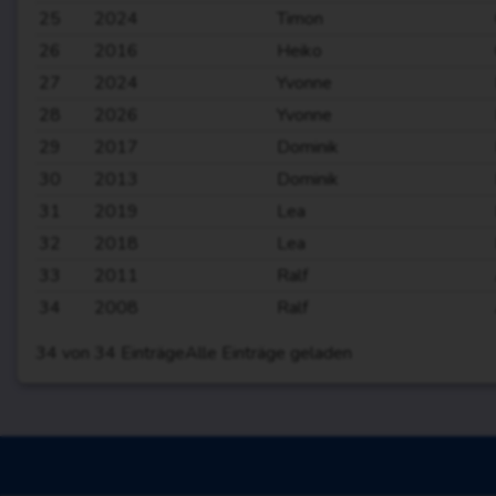
25
2024
Timon
26
2016
Heiko
27
2024
Yvonne
28
2026
Yvonne
29
2017
Dominik
30
2013
Dominik
31
2019
Lea
32
2018
Lea
33
2011
Ralf
34
2008
Ralf
34
von
34
Einträge
Alle Einträge geladen