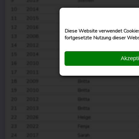
9
2019
Steffen
10
2014
Svenja
11
2015
Svenja
12
2016
Svenja
Diese Website verwendet Cookies,
13
2008
Britta
fortgesetzte Nutzung dieser Webs
14
2012
Rainer
15
2014
Rainer
Akzept
16
2010
Michael
17
2011
Tanja
18
2009
Britta
19
2010
Britta
20
2012
Britta
21
2013
Britta
22
2026
Helge
23
2022
Fenja
24
2017
Sarah