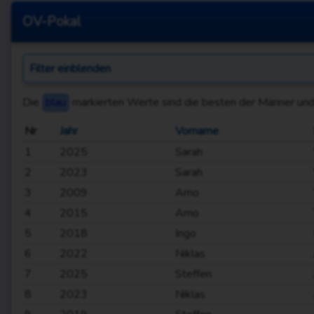
OV-Pokal
Filter
einblenden
Die
blau
markierten Werte sind die besten der Männer und
Nr
Jahr
Vorname
1
2025
Sarah
2
2023
Sarah
3
2009
Arno
4
2015
Arno
5
2018
Ingo
6
2022
Niklas
7
2025
Steffen
8
2023
Niklas