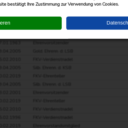
5.02.2010
FKV-Verdienstnadel
ite bestätigt Ihre Zustimmung zur Verwendung von Cookies.
0.02.2019
FKV-Ehrenteller
5.02.2010
FKV-Verdienstnadel
ieren
Datensch
1.01.1959
Ehrenvorsitzender
3.02.1981
Ehrenvorsitzender
7.01.1963
Ehrenvorsitzender
9.04.2005
Gold. Ehrenn. d. LSB
5.02.2010
FKV-Verdienstnadel
9.04.2005
Silb. Ehrenn. d. KSB
0.02.2019
FKV-Ehrenteller
9.04.2005
Silb. Ehrenn. d. LSB
3.02.2001
Ehrenvorsitzender
0.02.2019
FKV-Ehrenteller
5.02.2010
FKV-Verdienstnadel
5.02.1996
FKV-Verdienstnadel
0.02.2019
Ehrenvorstandsmitglied