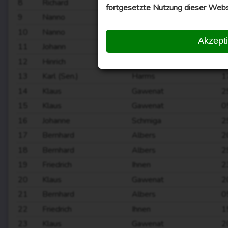
8
Richard
Gent
0
fortgesetzte Nutzung dieser Webs
9
Nanno
Dannemann
2
10
Nanno
Dannemann
0
Akzept
11
Johann
Lüken
0
12
Hinrich
Dirks
1
13
Karl (Sen.)
Harms
1
14
Klaus
Gawenat
2
15
Klaus
Gawenat
0
16
Johanne
Schmiga
2
17
Bernhard
Albers
2
18
Bernhard
Albers
2
19
Friedrich
Ihnen
2
20
Klaus
Gawenat
2
21
Bernhard
Albers
0
22
Friedrich
Ihnen
1
23
Klaus
Gawenat
2