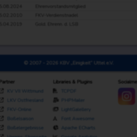
5.08.2024
Ehrenvorstandsmitglied
5.02.2010
FKV-Verdienstnadel
5.04.2019
Gold. Ehrenn. d. LSB
© 2007 - 2026 KBV „Einigkeit“ Uttel e.V.
Partner
Libraries & Plugins
Socialme
KV VII Wittmund
TCPDF
LKV Ostfriesland
PHPMailer
FKV-Online
LightGalellery
Boßelsaison
Font Awesome
Boßelergebnisse
Apache ECharts
Vereins-Shopseite
Google Analytics