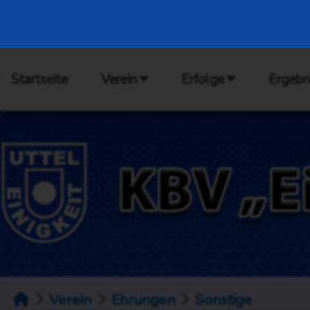
Startseite
Verein
Erfolge
Ergebn
Verein
Ehrungen
Sonstige