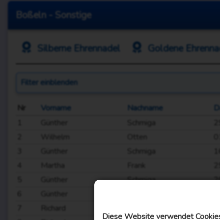
Boßeln - Sonstige
Silberne Ehrennadel
Goldene Ehrenna
Filter
einblenden
Nr
Vorname
Nachname
D
1
Günther
Schmiga
2
2
Wilhelm
Otten
0
3
Günther
Schmiga
1
4
Martha
Frank
2
5
Günther
Schmiga
2
6
Günther
Schmiga
2
7
Richard
Gent
2
Diese Website verwendet Cookies,