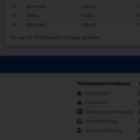
24
Bernhard
Albers
1
25
Heiko
Müller
0
26
Bernhard
Albers
2
26
von
26
Einträge
Alle Einträge geladen
Webseiteninformationen
Impressum
Disclaimer
Datenschutzerklärung
Kontaktanfrage
Eintrittserklärung