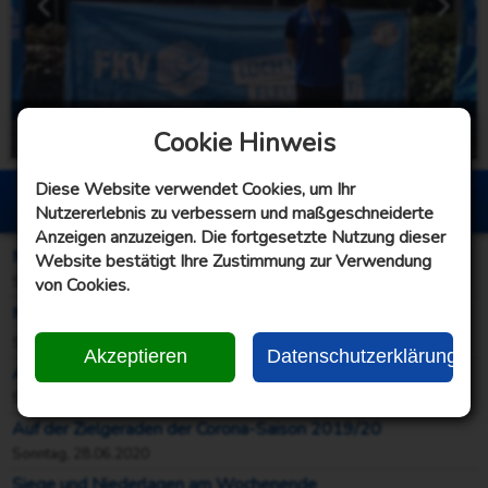
männliche Jugend B - Gummi
Cookie Hinweis
Sonntag, 21.06.2026
Diese Website verwendet Cookies, um Ihr
Berichte Bosselwoche
Nutzererlebnis zu verbessern und maßgeschneiderte
Anzeigen anzuzeigen. Die fortgesetzte Nutzung dieser
Männer II, III und IV mit Punkt(e)gewinn – Bezirksliga mit klassischem Fehlstart!
Website bestätigt Ihre Zustimmung zur Verwendung
von Cookies.
Sonntag, 04.10.2020
Männer I: Regionalliga III = Hui! 👍 Bezirksliga im Derby = Pfui! 👎
Sonntag, 27.09.2020
Akzeptieren
Datenschutzerklärung
Ausgeglichener Start der Frauen in die Saison 2020/21
Samstag, 26.09.2020
Auf der Zielgeraden der Corona-Saison 2019/20
Sonntag, 28.06.2020
Siege und Niederlagen am Wochenende