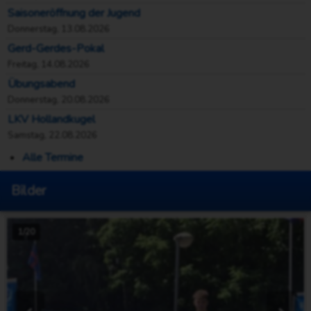
Saisoneröffnung der Jugend
Donnerstag, 13.08.2026
Gerd-Gerdes-Pokal
Freitag, 14.08.2026
Übungsabend
Donnerstag, 20.08.2026
LKV Hollandkugel
Samstag, 22.08.2026
Alle Termine
Bilder
1/20