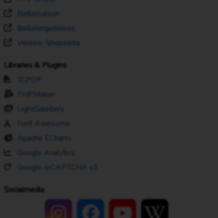
Boßelsaison
Boßelergebnisse
Vereins-Shopseite
Libraries & Plugins
TCPDF
PHPMailer
LightGalellery
Font Awesome
Apache ECharts
Google Analytics
Google reCAPTCHA v3
Socialmedia