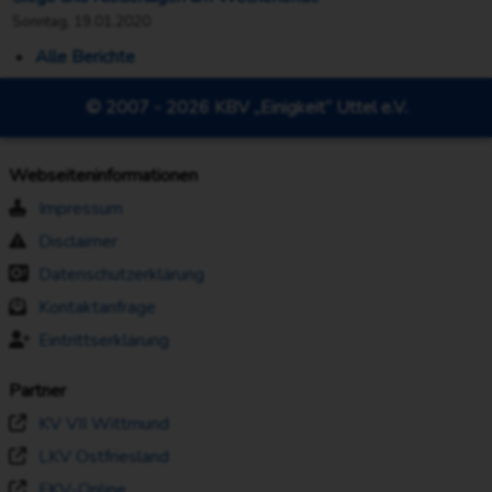
Sonntag, 19.01.2020
Alle Berichte
© 2007 - 2026 KBV „Einigkeit“ Uttel e.V.
Webseiteninformationen
Impressum
Disclaimer
Datenschutzerklärung
Kontaktanfrage
Eintrittserklärung
Partner
KV VII Wittmund
LKV Ostfriesland
FKV-Online