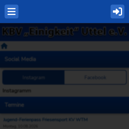
Social Media
Instagram
Facebook
Instagramm
Termine
Jugend-Ferienpass Friesensport KV WTM
Montag, 10.08.2026