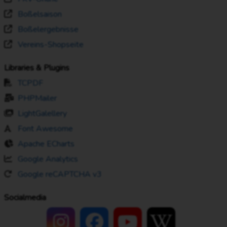
Boßelsaison
Boßelergebnisse
Vereins-Shopseite
Libraries & Plugins
TCPDF
PHPMailer
LightGalellery
Font Awesome
Apache ECharts
Google Analytics
Google reCAPTCHA v3
Socialmedia