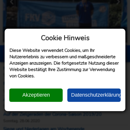
männliche Jugend B - Gummi
Cookie Hinweis
Sonntag, 21.06.2026
Diese Website verwendet Cookies, um Ihr
Berichte Bosselwoche
Nutzererlebnis zu verbessern und maßgeschneiderte
Anzeigen anzuzeigen. Die fortgesetzte Nutzung dieser
Männer II, III und IV mit Punkt(e)gewinn – Bezirksliga mit klassischem Fehlstart!
Website bestätigt Ihre Zustimmung zur Verwendung
von Cookies.
Sonntag, 04.10.2020
Männer I: Regionalliga III = Hui! 👍 Bezirksliga im Derby = Pfui! 👎
Sonntag, 27.09.2020
Akzeptieren
Datenschutzerklärung
Ausgeglichener Start der Frauen in die Saison 2020/21
Samstag, 26.09.2020
Auf der Zielgeraden der Corona-Saison 2019/20
Sonntag, 28.06.2020
Siege und Niederlagen am Wochenende