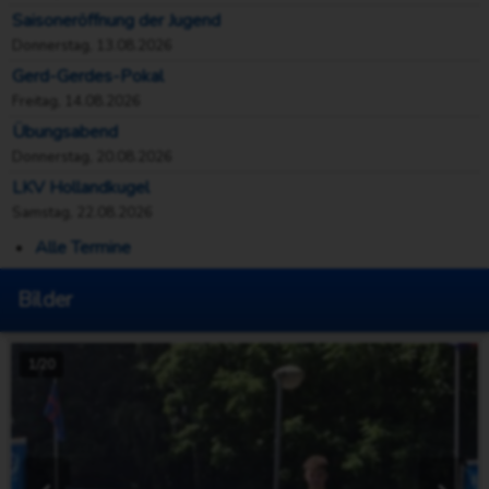
Saisoneröffnung der Jugend
Donnerstag, 13.08.2026
Gerd-Gerdes-Pokal
Freitag, 14.08.2026
Übungsabend
Donnerstag, 20.08.2026
LKV Hollandkugel
Samstag, 22.08.2026
Alle Termine
Bilder
1/20