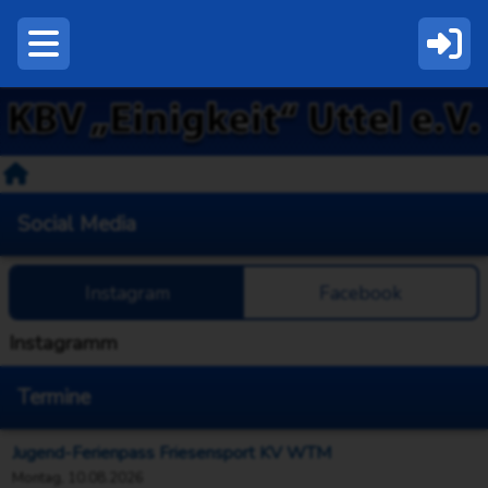
Social Media
Instagram
Facebook
Instagramm
Termine
Jugend-Ferienpass Friesensport KV WTM
Montag, 10.08.2026