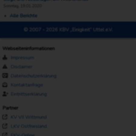
Sonntag, 19.01.2020
Alle Berichte
© 2007 - 2026 KBV „Einigkeit“ Uttel e.V.
Webseiteninformationen
Impressum
Disclaimer
Datenschutzerklärung
Kontaktanfrage
Eintrittserklärung
Partner
KV VII Wittmund
LKV Ostfriesland
FKV-Online