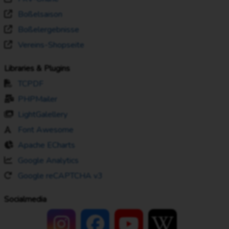
Boßelsaison
Boßelergebnisse
Vereins-Shopseite
Libraries & Plugins
TCPDF
PHPMailer
LightGalellery
Font Awesome
Apache ECharts
Google Analytics
Google reCAPTCHA v3
Socialmedia