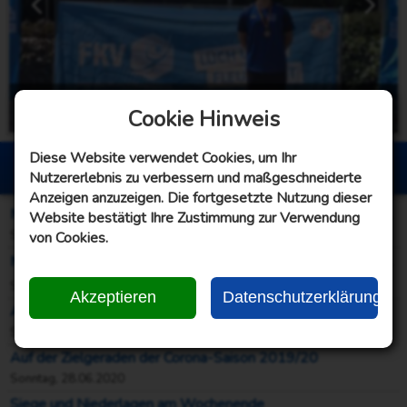
männliche Jugend B - Gummi
Cookie Hinweis
Sonntag, 21.06.2026
Diese Website verwendet Cookies, um Ihr
Berichte Bosselwoche
Nutzererlebnis zu verbessern und maßgeschneiderte
Anzeigen anzuzeigen. Die fortgesetzte Nutzung dieser
Männer II, III und IV mit Punkt(e)gewinn – Bezirksliga mit klassischem Fehlstart!
Website bestätigt Ihre Zustimmung zur Verwendung
von Cookies.
Sonntag, 04.10.2020
Männer I: Regionalliga III = Hui! 👍 Bezirksliga im Derby = Pfui! 👎
Sonntag, 27.09.2020
Akzeptieren
Datenschutzerklärung
Ausgeglichener Start der Frauen in die Saison 2020/21
Samstag, 26.09.2020
Auf der Zielgeraden der Corona-Saison 2019/20
Sonntag, 28.06.2020
Siege und Niederlagen am Wochenende