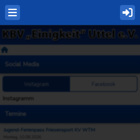
Social Media
Instagram
Facebook
Instagramm
Termine
Jugend-Ferienpass Friesensport KV WTM
Montag, 10.08.2026