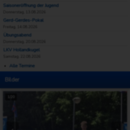
Saisoneröffnung der Jugend
Donnerstag, 13.08.2026
Gerd-Gerdes-Pokal
Freitag, 14.08.2026
Übungsabend
Donnerstag, 20.08.2026
LKV Hollandkugel
Samstag, 22.08.2026
Alle Termine
Bilder
1/20