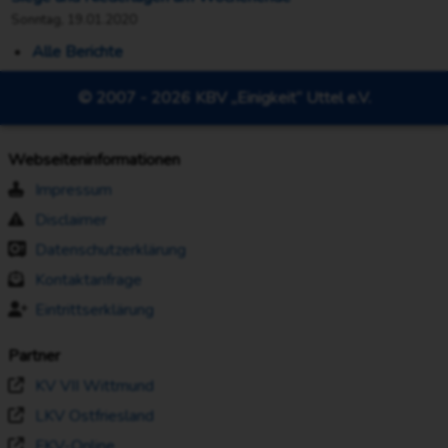
Sonntag, 19.01.2020
Alle Berichte
© 2007 - 2026 KBV „Einigkeit“ Uttel e.V.
Webseiteninformationen
Impressum
Disclaimer
Datenschutzerklärung
Kontaktanfrage
Eintrittserklärung
Partner
KV VII Wittmund
LKV Ostfriesland
FKV-Online