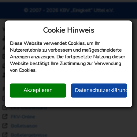
© 2007 - 2026 KBV „Einigkeit“ Uttel e.V.
Cookie Hinweis
Webseiteninformationen
Impressum
Diese Website verwendet Cookies, um Ihr
Disclaimer
Nutzererlebnis zu verbessern und maßgeschneiderte
Anzeigen anzuzeigen. Die fortgesetzte Nutzung dieser
Datenschutzerklärung
Website bestätigt Ihre Zustimmung zur Verwendung
Kontaktanfrage
von Cookies.
Eintrittserklärung
Partner
Akzeptieren
Datenschutzerklärung
KV VII Wittmund
LKV Ostfriesland
FKV-Online
Boßelsaison
Boßelergebnisse